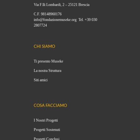
Via F.lli Lombardi, 2 – 25121 Brescia
C.F. 98148960176
info@fondazionemuseke.org Tel. +39 030
2807724
CHI SIAMO
Ti presento Museke
La nostra Struttura
Siti amici
COSA FACCIAMO
I Nostri Progetti
Progetti Sostenuti
Progetti Conclusi