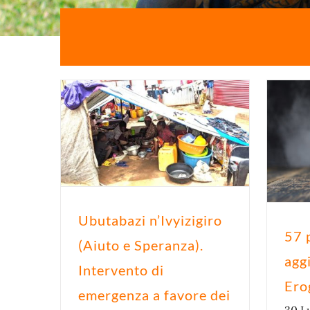
Ubutabazi n’Ivyizigiro
57 p
(Aiuto e Speranza).
agg
Intervento di
Ero
emergenza a favore dei
30 L