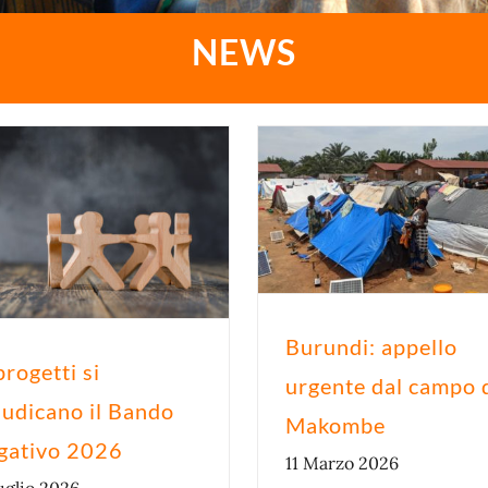
NEWS
Burundi: appello
rogetti si
urgente dal campo 
iudicano il Bando
Makombe
gativo 2026
11 Marzo 2026
uglio 2026