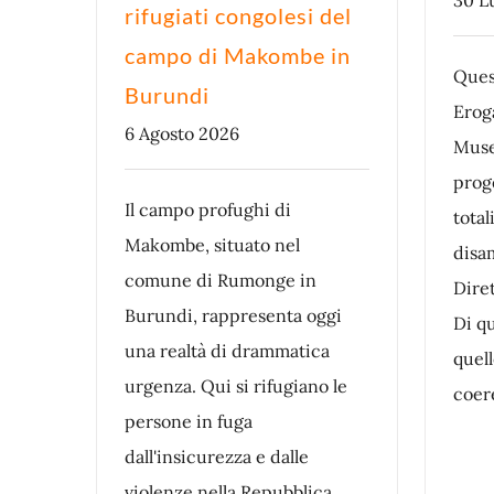
rifugiati congolesi del
campo di Makombe in
Ques
Burundi
Erog
6 Agosto 2026
Muse
proge
Il campo profughi di
total
Makombe, situato nel
disa
comune di Rumonge in
Dire
Burundi, rappresenta oggi
Di qu
una realtà di drammatica
quel
urgenza. Qui si rifugiano le
coere
persone in fuga
dall'insicurezza e dalle
violenze nella Repubblica